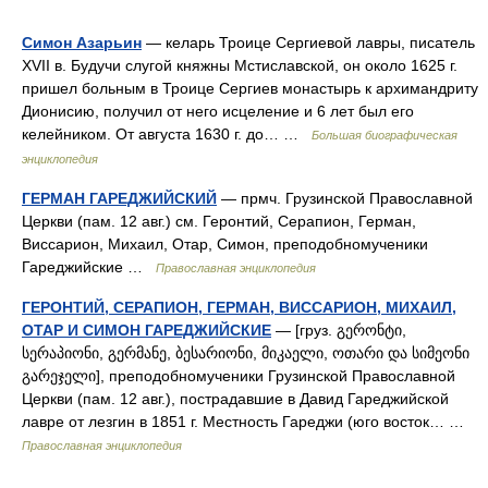
Симон Азарьин
— келарь Троице Сергиевой лавры, писатель
XVII в. Будучи слугой княжны Мстиславской, он около 1625 г.
пришел больным в Троице Сергиев монастырь к архимандриту
Дионисию, получил от него исцеление и 6 лет был его
келейником. От августа 1630 г. до… …
Большая биографическая
энциклопедия
ГЕРМАН ГАРЕДЖИЙСКИЙ
— прмч. Грузинской Православной
Церкви (пам. 12 авг.) см. Геронтий, Серапион, Герман,
Виссарион, Михаил, Отар, Симон, преподобномученики
Гареджийские …
Православная энциклопедия
ГЕРОНТИЙ, СЕРАПИОН, ГЕРМАН, ВИССАРИОН, МИХАИЛ,
ОТАР И СИМОН ГАРЕДЖИЙСКИЕ
— [груз. გერონტი,
სერაპიონი, გერმანე, ბესარიონი, მიკაელი, ოთარი და სიმეონი
გარეჯელი], преподобномученики Грузинской Православной
Церкви (пам. 12 авг.), пострадавшие в Давид Гареджийской
лавре от лезгин в 1851 г. Местность Гареджи (юго восток… …
Православная энциклопедия