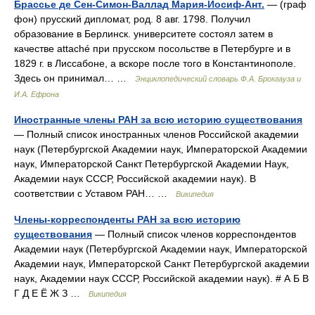
Брассье де Сен-Симон-Валлад Мария-Иосиф-Ант.
— (граф
фон) прусский дипломат, род. 8 авг. 1798. Получил
образование в Берлинск. университете состоял затем в
качестве attaché при прусском посольстве в Петербурге и в
1829 г. в Лиссабоне, а вскоре после того в Константинополе.
Здесь он принимал… …
Энциклопедический словарь Ф.А. Брокгауза и
И.А. Ефрона
Иностранные члены РАН за всю историю существования
— Полный список иностранных членов Российской академии
наук (Петербургской Академии наук, Императорской Академии
наук, Императорской Санкт Петербургской Академии Наук,
Академии наук СССР, Российской академии наук). В
соответствии с Уставом РАН… …
Википедия
Члены-корреспонденты РАН за всю историю
существования
— Полный список членов корреспондентов
Академии наук (Петербургской Академии наук, Императорской
Академии наук, Императорской Санкт Петербургской академии
наук, Академии наук СССР, Российской академии наук). # А Б В
Г Д Е Ё Ж З …
Википедия